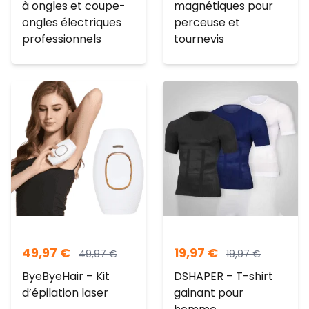
à ongles et coupe-
magnétiques pour
ongles électriques
perceuse et
professionnels
tournevis
49,97
€
19,97
€
49,97
€
19,97
€
ByeByeHair – Kit
DSHAPER – T-shirt
d’épilation laser
gainant pour