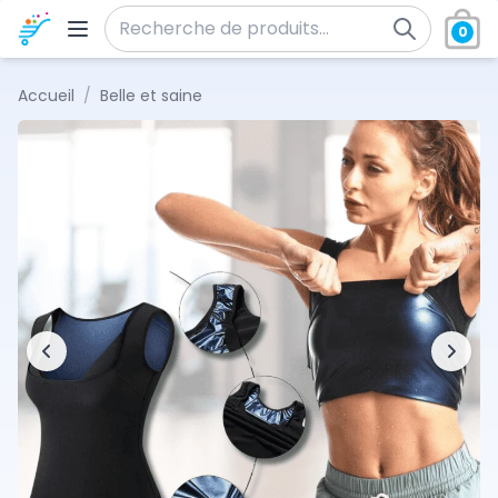
Aller au contenu
0
Recherche pour :
Accueil
/
Belle et saine