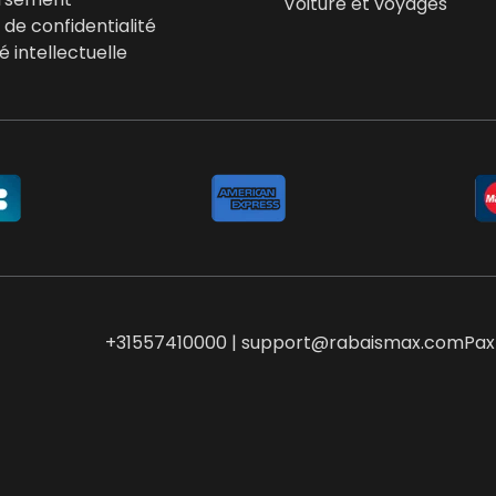
Voiture et voyages
e de confidentialité
é intellectuelle
+31557410000 | support@rabaismax.com
Pax