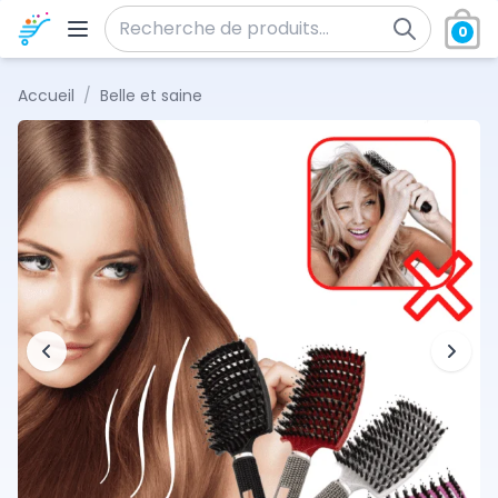
Aller au contenu
0
Recherche pour :
Accueil
/
Belle et saine