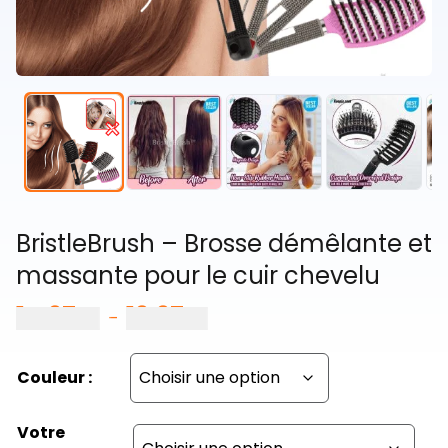
BristleBrush – Brosse démêlante et
massante pour le cuir chevelu
14,97
€
19,97
€
Plage
–
de
prix :
Couleur :
14,97 €
à
19,97 €
Votre