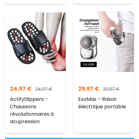
24,97
€
29,97
€
24,97
€
29,97
€
ActifySlippers -
ExoMax – Rasoir
Chaussons
électrique portable
révolutionnaires à
acupression