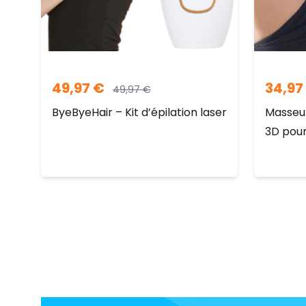
49,97
€
34,97
49,97
€
ByeByeHair – Kit d’épilation laser
Masseur
3D pour