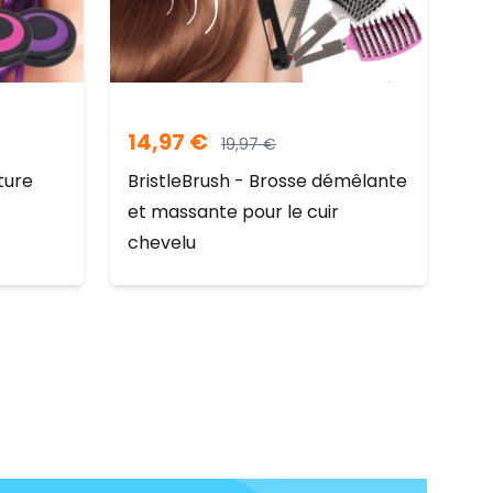
14,97
€
19,97
€
ture
BristleBrush - Brosse démêlante
et massante pour le cuir
chevelu