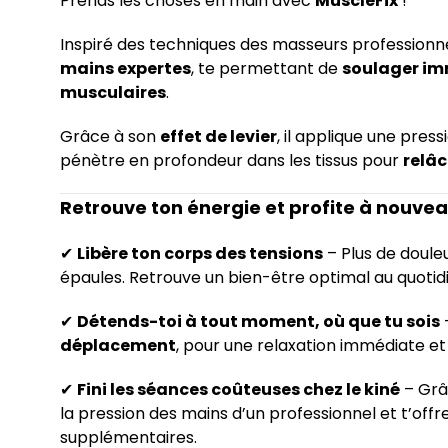
Prends les choses en main avec
MuscleFix
!
Inspiré des techniques des masseurs professionn
mains expertes
, te permettant de
soulager im
musculaires
.
Grâce à son
effet de levier
, il applique une press
pénètre en profondeur dans les tissus pour
relâc
Retrouve ton énergie et profite à nouvea
✔
Libère ton corps des tensions
– Plus de doule
épaules. Retrouve un bien-être optimal au quotid
✔
Détends-toi à tout moment, où que tu sois
–
déplacement
, pour une relaxation immédiate et
✔
Fini les séances coûteuses chez le kiné
– Grâ
la pression des mains d’un professionnel et t’offr
supplémentaires.