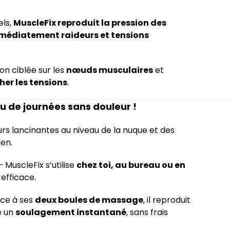
els,
MuscleFix reproduit la pression des
médiatement raideurs et tensions
ion ciblée sur les
nœuds musculaires
et
her les tensions
.
u de journées sans douleur !
urs lancinantes au niveau de la nuque et des
ien.
 MuscleFix s’utilise
chez toi, au bureau ou en
 efficace.
ce à ses
deux boules de massage
, il reproduit
e un
soulagement instantané
, sans frais