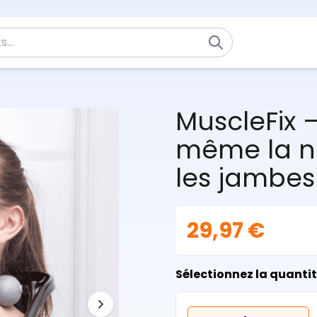
MuscleFix –
même la nu
les jambes
29,97 €
Sélectionnez la quanti