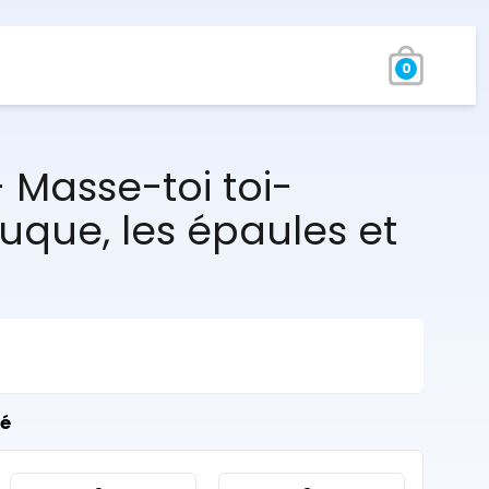
0
 Masse-toi toi-
que, les épaules et
té