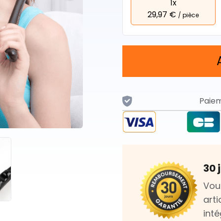
1x
29,97 €
/ pièce
Paiem
30 
Vou
art
int