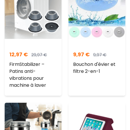
12,97
€
9,97
€
29,97
€
9,97
€
FirmStabilizer –
Bouchon d'évier et
Patins anti-
filtre 2-en-1
vibrations pour
machine à laver