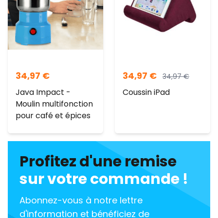
34,97
€
34,97
€
34,97
€
Java Impact -
Coussin iPad
Moulin multifonction
pour café et épices
Profitez d'une remise
sur votre commande !
Abonnez-vous à notre lettre
d'information et bénéficiez de