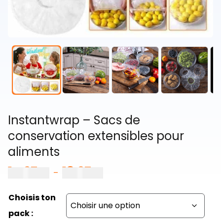
Instantwrap – Sacs de
conservation extensibles pour
aliments
14,97
€
18,97
€
Plage
–
de
prix :
Choisis ton
14,97 €
pack :
à