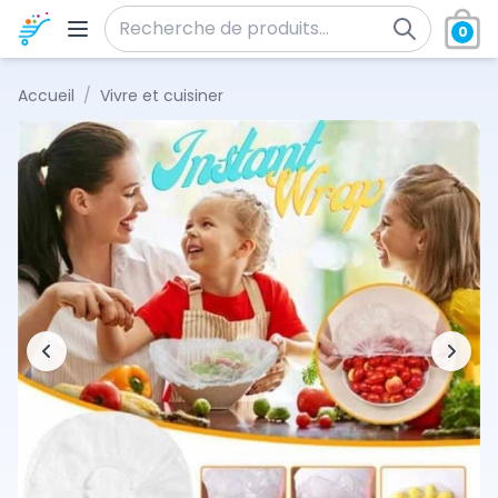
Aller au contenu
0
Recherche pour :
Accueil
/
Vivre et cuisiner