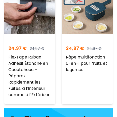
24,97
€
24,97
€
24,97
€
24,97
€
FlexTape Ruban
Râpe multifonction
Adhésif Étanche en
6-en-1 pour fruits et
Caoutchouc –
légumes
Réparez
Rapidement les
Fuites, à l’Intérieur
comme à l’Extérieur