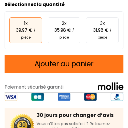
Sélectionnez la quantité
1x
2x
3x
39,97 €
35,98 €
31,98 €
/
/
/
pièce
pièce
pièce
Ajouter au panier
Paiement sécurisé garanti
30 jours pour changer d’avis
Vous n’êtes pas satisfait ? Retournez