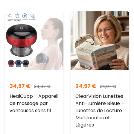
34,97
€
24,97
€
34,97
€
24,97
€
HealCupp – Appareil
ClearVision Lunettes
de massage par
Anti-Lumière Bleue –
ventouses sans fil
Lunettes de Lecture
Multifocales et
Légères