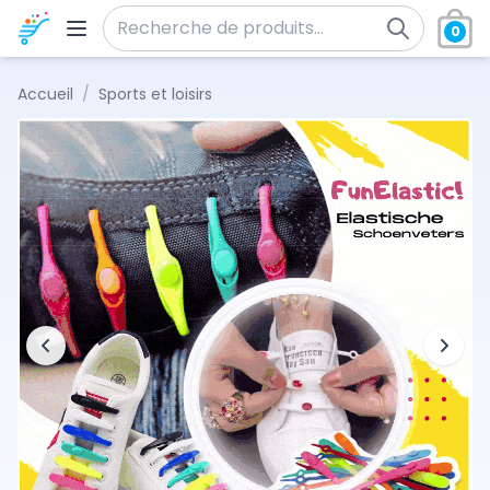
Aller au contenu
0
Recherche pour :
Accueil
/
Sports et loisirs