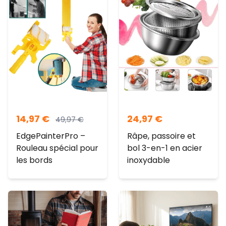
14,97
€
24,97
€
49,97
€
EdgePainterPro –
Râpe, passoire et
Rouleau spécial pour
bol 3-en-1 en acier
les bords
inoxydable