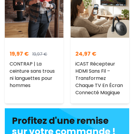
19,97
€
24,97
€
19,97
€
CONTRAP | La
iCAST Récepteur
ceinture sans trous
HDMI Sans Fil –
ni languettes pour
Transformez
hommes
Chaque TV En Écran
Connecté Magique
Profitez d'une remise
sur votre commande !