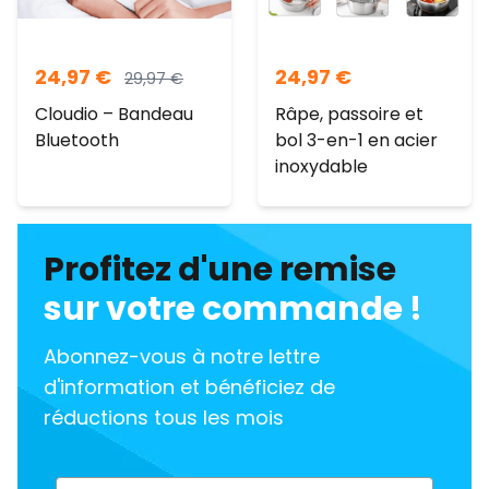
24,97
€
24,97
€
29,97
€
Cloudio – Bandeau
Râpe, passoire et
Bluetooth
bol 3-en-1 en acier
inoxydable
Profitez d'une remise
sur votre commande !
Abonnez-vous à notre lettre
d'information et bénéficiez de
réductions tous les mois
Email