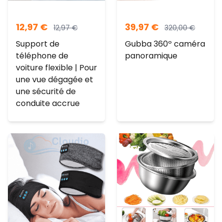
12,97
€
39,97
€
12,97
€
320,00
€
Support de
Gubba 360º caméra
téléphone de
panoramique
voiture flexible | Pour
une vue dégagée et
une sécurité de
conduite accrue