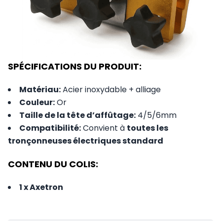
SPÉCIFICATIONS DU PRODUIT:
Matériau
:
Acier inoxydable + alliage
Couleur
:
Or
Taille de la tête d’affûtage
:
4/5/6mm
Compatibilité
:
Convient à
toutes les
tronçonneuses électriques standard
CONTENU DU COLIS:
1 x Axetron