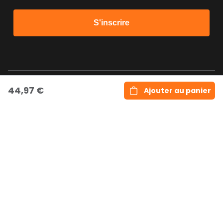
S'inscrire
44,97 €
Ajouter au panier
Copyright © Rabaismax.com
Paxtonstraat 3 N, Box
+31557410000 |
C6716, 8013RP, Zwolle,
support@rabaismax.com
Pays-Bas