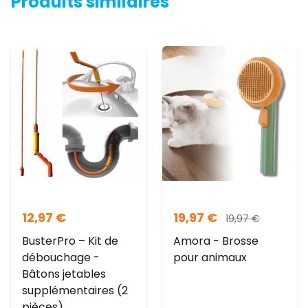
Produits similaires
12,97
€
19,97
€
19,97
€
BusterPro – Kit de
Amora - Brosse
débouchage -
pour animaux
Bâtons jetables
supplémentaires (2
pièces)