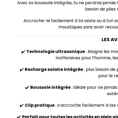
Avec sa boussole intégrée, tu ne perdras jamais 
besoin de piles 
Accroche-le facilement à ta veste ou à ton sa
moustiques sans avoir recour
LES A
✔️
Technologie ultrasonique
: éloigne les m
inoffensives pour l’homme, le
✔️
Recharge solaire intégrée
: plus besoin de pi
pour le r
✔️
Boussole intégrée
: idéale pour ne jamai
extér
✔️
Clip pratique
: s’accroche facilement à tes 
✔️
Parfait pour toutes les activités en plein ai