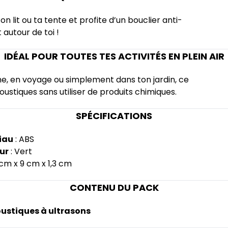
 lit ou ta tente et profite d’un bouclier anti-
autour de toi !
IDÉAL POUR TOUTES TES ACTIVITÉS EN PLEIN AIR
he, en voyage ou simplement dans ton jardin, ce
oustiques sans utiliser de produits chimiques.
SPÉCIFICATIONS
iau
: ABS
ur
: Vert
 cm x 9 cm x 1,3 cm
CONTENU DU PACK
oustiques à ultrasons