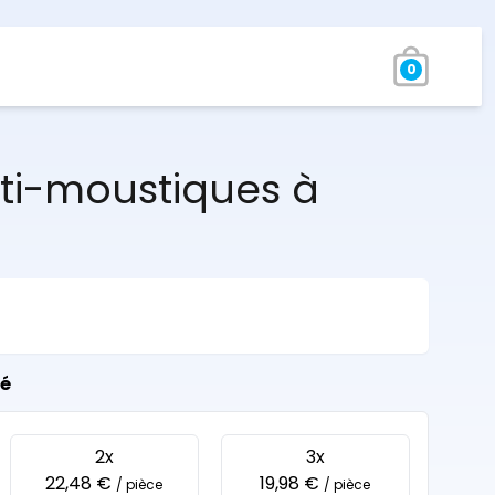
0
nti-moustiques à
té
2x
3x
22,48 €
19,98 €
/ pièce
/ pièce