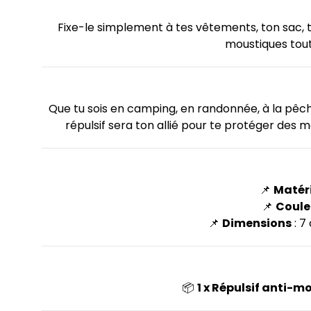
Fixe-le simplement à tes vêtements, ton sac, ton
moustiques tout 
Que tu sois en camping, en randonnée, à la pêc
répulsif sera ton allié pour te protéger des m
📌
Matér
📌
Coule
📌
Dimensions
: 7
📦
1 x Répulsif anti-m