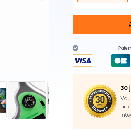
Paiem
30 
Vou
art
int