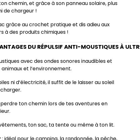
ton chemin, et grâce à son panneau solaire, plus
ni de chargeur !
c grâce au crochet pratique et dis adieu aux
s à des produits chimiques !
VANTAGES DU RÉPULSIF ANTI-MOUSTIQUES À ULT
oustiques avec des ondes sonores inaudibles et
s animaux et l’environnement.
les ni d’électricité, il suffit de le laisser au soleil
echarger.
s perdre ton chemin lors de tes aventures en
ieur.
vêtements, ton sac, ta tente ou même à ton lit.
r
: idéal pour le camping, la randonnée, la pêche,