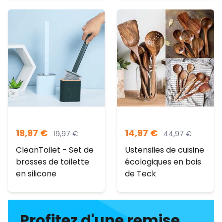
19,97
€
14,97
€
19,97
€
44,97
€
CleanToilet - Set de
Ustensiles de cuisine
brosses de toilette
écologiques en bois
en silicone
de Teck
Profitez d'une remise