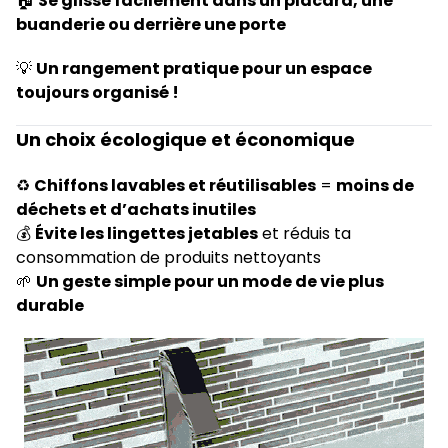
🏠
Se glisse facilement dans un placard, une
buanderie ou derrière une porte
💡
Un rangement pratique pour un espace
toujours organisé !
Un choix écologique et économique
♻️
Chiffons lavables et réutilisables
=
moins de
déchets et d’achats inutiles
💰
Évite les lingettes jetables
et réduis ta
consommation de produits nettoyants
🌱
Un geste simple pour un mode de vie plus
durable