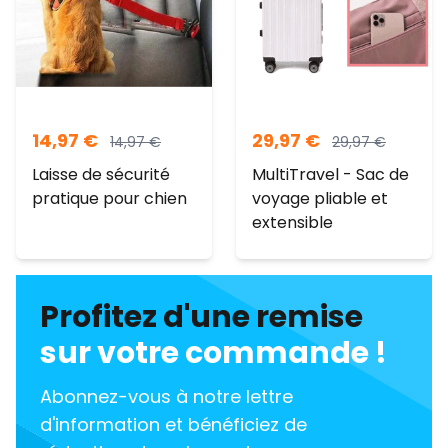
14,97
€
29,97
€
14,97
€
29,97
€
Laisse de sécurité
MultiTravel - Sac de
pratique pour chien
voyage pliable et
extensible
Profitez d'une remise
sur votre commande !
Abonnez-vous à notre lettre
d'information et bénéficiez de