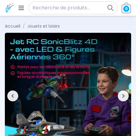
Aller au contenu
0
Recherche pour :
Accueil
/
Jouets et loisirs