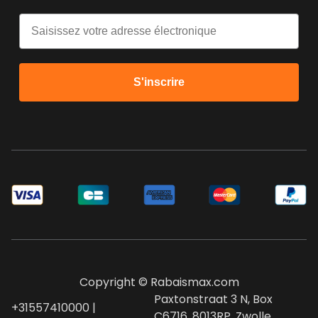
Email
S'inscrire
Copyright © Rabaismax.com
Paxtonstraat 3 N, Box
+31557410000 |
C6716, 8013RP, Zwolle,