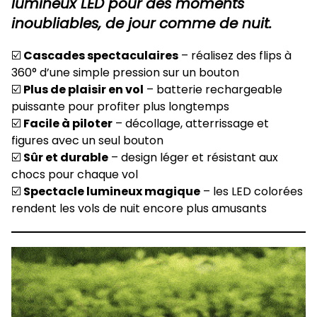
lumineux LED pour des moments
inoubliables, de jour comme de nuit.
☑️
Cascades spectaculaires
– réalisez des flips à
360° d’une simple pression sur un bouton
☑️
Plus de plaisir en vol
– batterie rechargeable
puissante pour profiter plus longtemps
☑️
Facile à piloter
– décollage, atterrissage et
figures avec un seul bouton
☑️
Sûr et durable
– design léger et résistant aux
chocs pour chaque vol
☑️
Spectacle lumineux magique
– les LED colorées
rendent les vols de nuit encore plus amusants