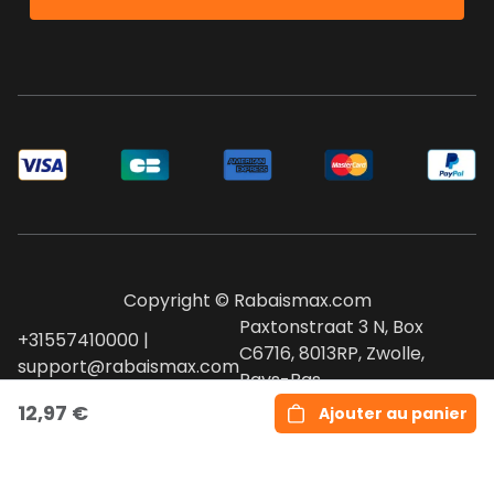
Copyright © Rabaismax.com
Paxtonstraat 3 N, Box
+31557410000 |
C6716, 8013RP, Zwolle,
support@rabaismax.com
Pays-Bas
12,97 €
Ajouter au panier