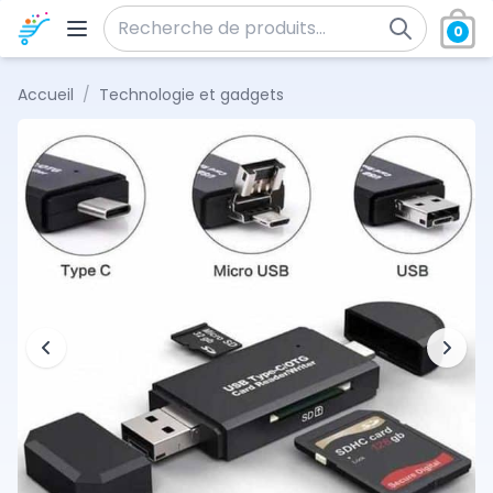
Aller au contenu
0
Recherche pour :
Accueil
/
Technologie et gadgets