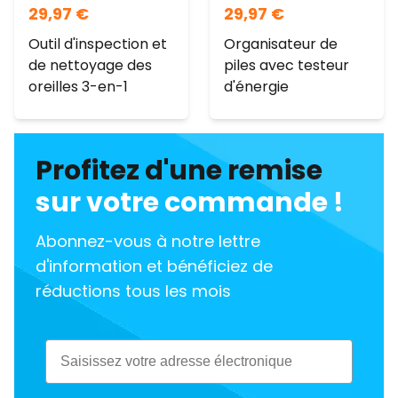
29,97
€
29,97
€
Outil d'inspection et
Organisateur de
de nettoyage des
piles avec testeur
oreilles 3-en-1
d'énergie
Profitez d'une remise
sur votre commande !
Abonnez-vous à notre lettre
d'information et bénéficiez de
réductions tous les mois
Email