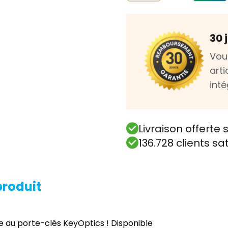
30 
Vou
art
int
Livraison offert
136.728 clients sa
produit
e au porte-clés KeyOptics ! Disponible