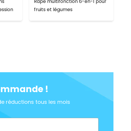
ns
Râpe multifonction 6-en-1 pour
ession
fruits et légumes
commande !
de réductions tous les mois