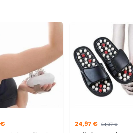
€
24,97
€
24,97
€