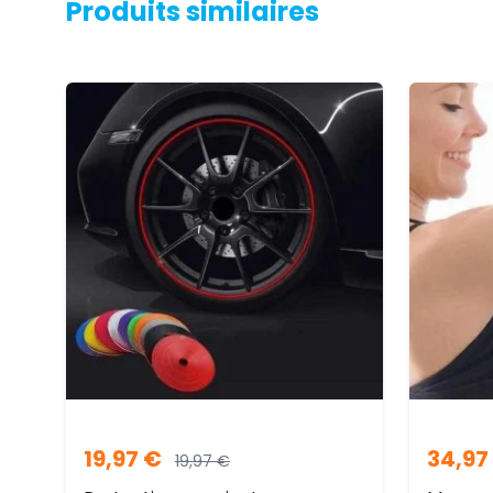
Produits similaires
19,97
€
34,97
19,97
€