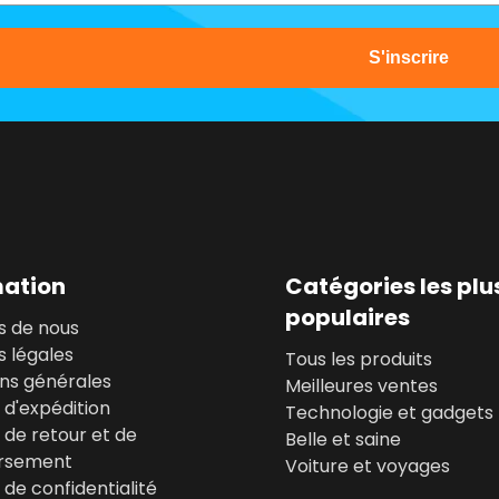
S'inscrire
mation
Catégories les plu
populaires
s de nous
 légales
Tous les produits
ons générales
Meilleures ventes
e d'expédition
Technologie et gadgets
e de retour et de
Belle et saine
rsement
Voiture et voyages
e de confidentialité