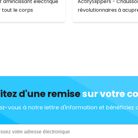
 amincissant électrique
ActifySlippers - Chausso
 tout le corps
révolutionnaires à acupr
itez d'une remise
sur votre 
z-vous à notre lettre d'information et bénéficiez 