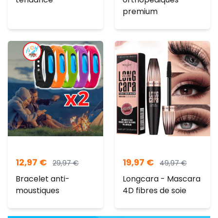
premium
12,97
€
19,97
€
29,97
€
49,97
€
Bracelet anti-
Longcara - Mascara
moustiques
4D fibres de soie