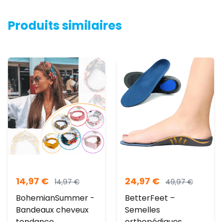
Produits similaires
14,97
€
24,97
€
14,97
€
49,97
€
BohemianSummer -
BetterFeet –
Bandeaux cheveux
Semelles
tendance
orthopédiques