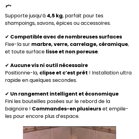
capacité
de
Supporte jusqu’à
4,5 kg
, parfait pour tes
charge
shampoings, savons, épices ou accessoires.
✔
Compatible avec de nombreuses surfaces
Fixe-la sur
marbre, verre, carrelage, céramique
,
et toute surface
lisse et non poreuse
.
✔
Aucune vis ni outil nécessaire
Positionne-la,
clipse et c’est prêt
! Installation ultra
rapide en quelques secondes.
✔
Un rangement intelligent et économique
Fini les bouteilles posées sur le rebord de la
baignoire !
Commandes-en plusieurs
et empile-
les pour encore plus d’espace.