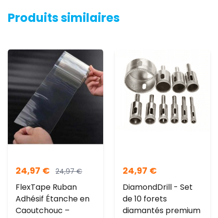
Produits similaires
24,97
€
24,97
€
24,97
€
FlexTape Ruban
DiamondDrill - Set
Adhésif Étanche en
de 10 forets
Caoutchouc –
diamantés premium