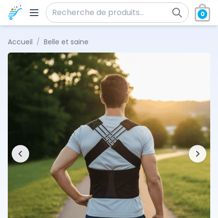
Aller au contenu
0
Recherche pour :
Accueil
/
Belle et saine