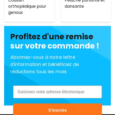
Coussin
Peluche parlante et
orthopédique pour
dansante
genoux
Profitez d'une remise
sur votre commande !
Abonnez-vous à notre lettre
d'information et bénéficiez de
réductions tous les mois
Email
S'inscrire