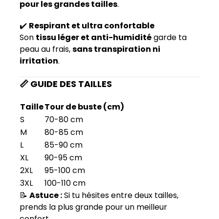
pour les grandes tailles
.
✔️
Respirant et ultra confortable
Son
tissu léger et anti-humidité
garde ta
peau au frais,
sans transpiration ni
irritation
.
📏 GUIDE DES TAILLES
Taille
Tour de buste (cm)
S
70-80 cm
M
80-85 cm
L
85-90 cm
XL
90-95 cm
2XL
95-100 cm
3XL
100-110 cm
📝
Astuce :
Si tu hésites entre deux tailles,
prends la plus grande pour un meilleur
confort.