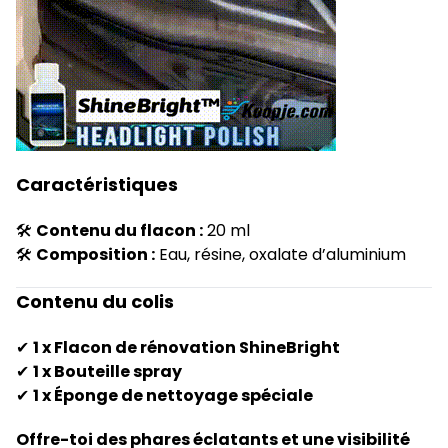
Caractéristiques
🛠
Contenu du flacon :
20 ml
🛠
Composition :
Eau, résine, oxalate d’aluminium
Contenu du colis
✔
1 x Flacon de rénovation ShineBright
✔
1 x Bouteille spray
✔
1 x Éponge de nettoyage spéciale
Offre-toi des phares éclatants et une visibilité