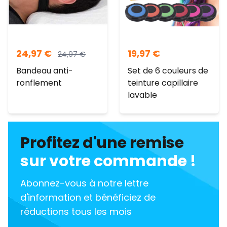
24,97
€
19,97
€
24,97
€
Bandeau anti-
Set de 6 couleurs de
ronflement
teinture capillaire
lavable
Profitez d'une remise
sur votre commande !
Abonnez-vous à notre lettre
d'information et bénéficiez de
réductions tous les mois