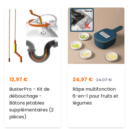
12,97
€
24,97
€
24,97
€
BusterPro – Kit de
Râpe multifonction
débouchage -
6-en-1 pour fruits et
Bâtons jetables
légumes
supplémentaires (2
pièces)