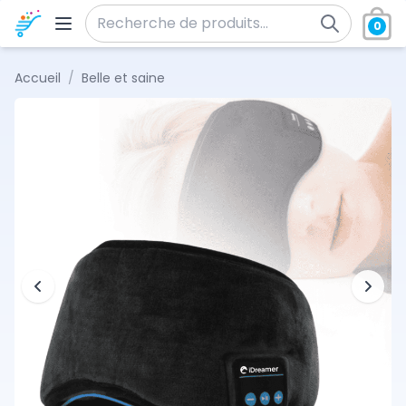
Aller au contenu
0
Recherche pour :
Accueil
/
Belle et saine