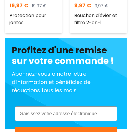
19,97
€
9,97
€
19,97
€
9,97
€
Protection pour
Bouchon d'évier et
jantes
filtre 2-en-1
Profitez d'une remise
sur votre commande !
Abonnez-vous à notre lettre
d'information et bénéficiez de
réductions tous les mois
Email