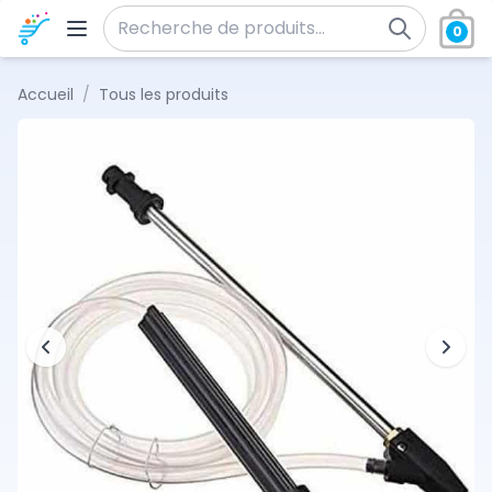
Aller au contenu
0
Recherche pour :
Accueil
/
Tous les produits