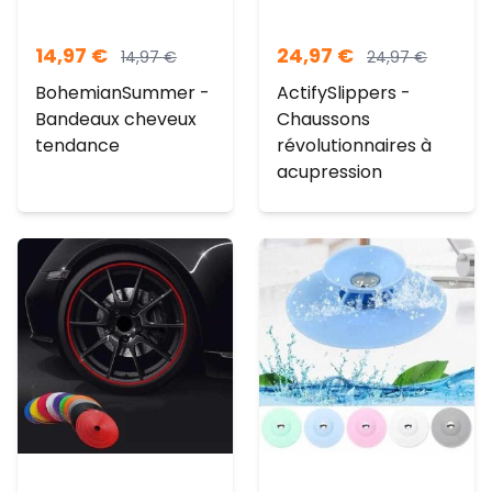
14,97
€
24,97
€
14,97
€
24,97
€
BohemianSummer -
ActifySlippers -
Bandeaux cheveux
Chaussons
tendance
révolutionnaires à
acupression