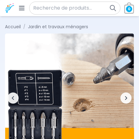
Aller au contenu
0
Recherche pour :
Accueil
/
Jardin et travaux ménagers