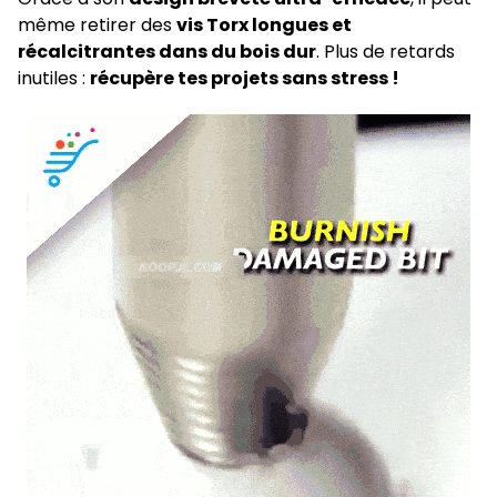
de toutes
même retirer des
vis Torx longues et
les
récalcitrantes dans du bois dur
. Plus de retards
tionne
inutiles :
récupère tes projets sans stress !
c
tout type
is
:
Phillips,
es,
iformes,
x
, et même
is de
hines
.
tra-
stant et
able
iqué en
r trempé
te
stance
,
 une