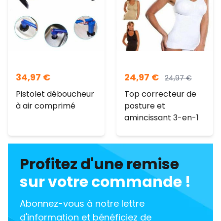
vis
uées et
ne du
s sur tous
projets !
34,97
€
24,97
€
24,97
€
Pistolet déboucheur
Top correcteur de
à air comprimé
posture et
amincissant 3-en-1
Profitez d'une remise
sur votre commande !
Abonnez-vous à notre lettre
d'information et bénéficiez de