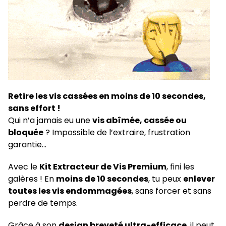
rquoi
sir ce kit
tire toutes
is
Retire les vis cassées en moins de 10 secondes,
ommagées
sans effort !
oins de 10
Qui n’a jamais eu une
vis abîmée, cassée ou
ondes
bloquée
? Impossible de l’extraire, frustration
 pour les
garantie…
cassées,
s, rouillées
Avec le
Kit Extracteur de Vis Premium
, fini les
eintes
.
galères ! En
moins de 10 secondes
, tu peux
enlever
toutes les vis endommagées
, sans forcer et sans
ompatible
perdre de temps.
 toutes les
euses et
Grâce à son
design breveté ultra-efficace
, il peut