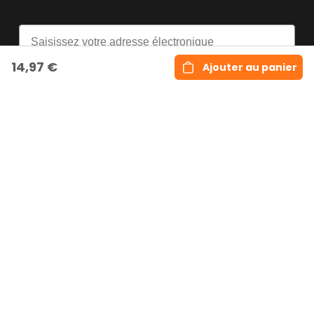
Email
14,97 €
Ajouter au panier
S'inscrire
Copyright © Rabaismax.com
Paxtonstraat 3 N, Box