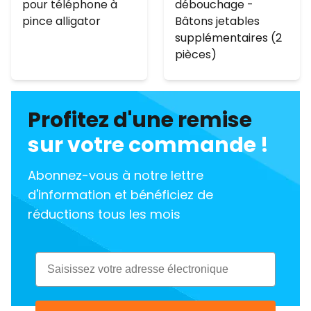
pour téléphone à
débouchage -
pince alligator
Bâtons jetables
supplémentaires (2
pièces)
Profitez d'une remise
sur votre commande !
Abonnez-vous à notre lettre
d'information et bénéficiez de
réductions tous les mois
Email