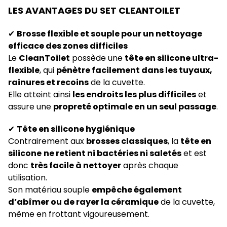
LES AVANTAGES DU SET CLEANTOILET
✔
Brosse flexible et souple pour un nettoyage
efficace des zones difficiles
Le
CleanToilet
possède une
tête en silicone ultra-
flexible
, qui
pénètre facilement dans les tuyaux,
rainures et recoins
de la cuvette.
Elle atteint ainsi
les endroits les plus difficiles
et
assure une
propreté optimale en un seul passage
.
✔
Tête en silicone hygiénique
Contrairement aux
brosses classiques
, la
tête en
silicone
ne retient ni bactéries ni saletés
et est
donc
très facile à nettoyer
après chaque
utilisation.
Son matériau souple
empêche également
d’abîmer ou de rayer la céramique
de la cuvette,
même en frottant vigoureusement.