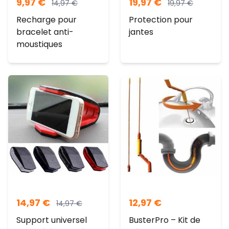
9,97
€
19,97
€
14,97
€
19,97
€
Recharge pour
Protection pour
bracelet anti-
jantes
moustiques
14,97
€
12,97
€
14,97
€
Support universel
BusterPro – Kit de