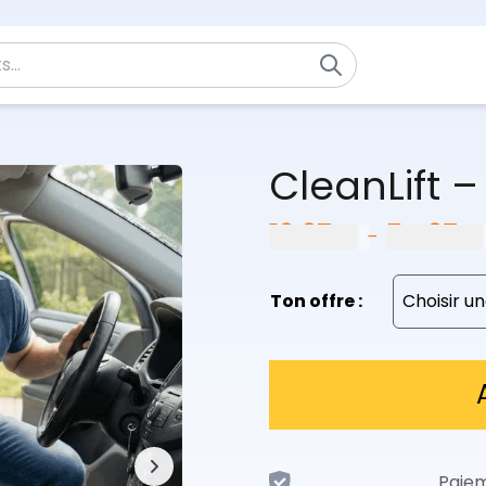
CleanLift –
19,97
€
54,97
€
–
Ton offre :
Paiem