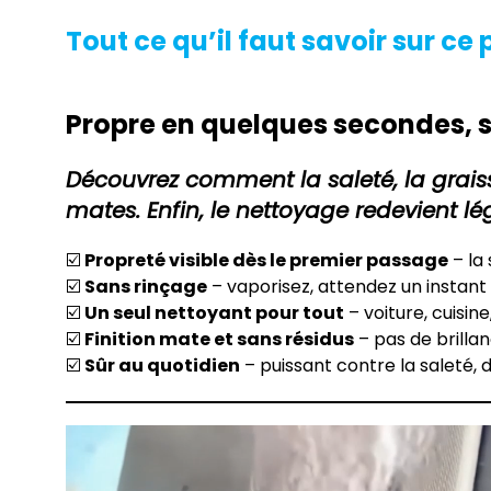
Tout ce qu’il faut savoir sur ce 
Propre en quelques secondes, sa
Découvrez comment la saleté, la grais
mates
. Enfin, le nettoyage redevient lé
☑️
Propreté visible dès le premier passage
– la 
☑️
Sans rinçage
– vaporisez, attendez un instant
☑️
Un seul nettoyant pour tout
– voiture, cuisin
☑️
Finition mate et sans résidus
– pas de brillan
☑️
Sûr au quotidien
– puissant contre la saleté, 