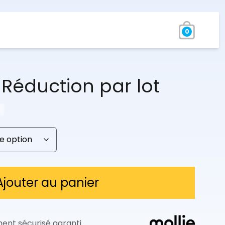
0
 Réduction par lot
Plage
de
prix :
19,97 €
à
54,97 €
Ajouter au panier
ent sécurisé garanti