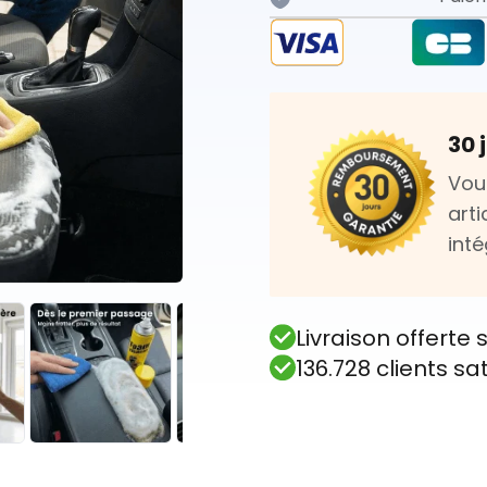
30 
Vou
art
int
Livraison offert
136.728 clients sa