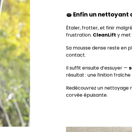
🧽 Enfin un nettoyant 
Étaler, frotter, et finir mal
frustration.
CleanLift
y met f
Sa mousse dense reste en pl
contact.
Il suffit ensuite d’essuyer —
s
résultat : une finition fraîch
Redécouvrez un nettoyage ra
corvée épuisante.