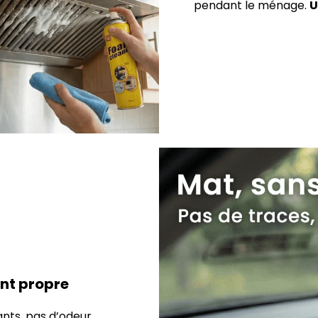
pendant le ménage.
U
ent propre
ants, pas d’odeur