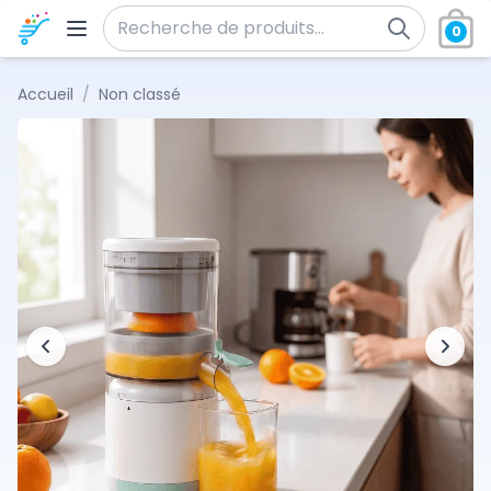
Aller au contenu
0
Recherche pour :
Accueil
/
Non classé