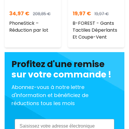
34,97
€
19,97
€
208,85
€
19,97
€
PhoneStick –
B-FOREST - Gants
Réduction par lot
Tactiles Déperlants
Et Coupe-Vent
Profitez d'une remise
sur votre commande !
Abonnez-vous à notre lettre
d'information et bénéficiez de
réductions tous les mois
Email