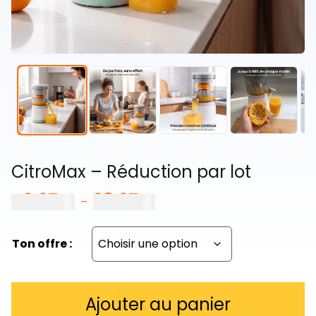
CitroMax – Réduction par lot
46,97
€
98,97
€
Plage
–
de
prix :
Ton offre :
46,97 €
à
98,97 €
Ajouter au panier