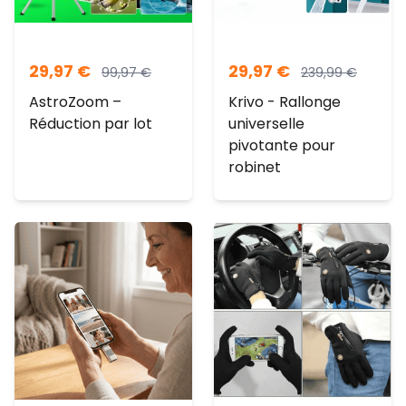
29,97
€
29,97
€
99,97
€
239,99
€
AstroZoom –
Krivo - Rallonge
Réduction par lot
universelle
pivotante pour
robinet