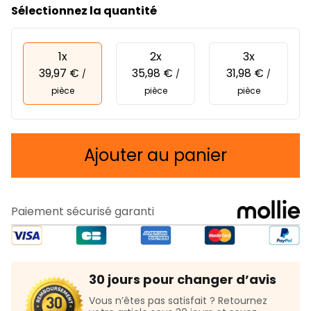
Sélectionnez la quantité
1x
2x
3x
39,97 €
35,98 €
31,98 €
/
/
/
pièce
pièce
pièce
Ajouter au panier
Paiement sécurisé garanti
30 jours pour changer d’avis
Vous n’êtes pas satisfait ? Retournez