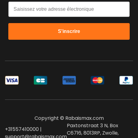
Email
S'inscrire
Copyright © Rabaismax.com
Paxtonstraat 3 N, Box
+31557410000 |
C6716, 8013RP, Zwolle,
support@rabaismax.com