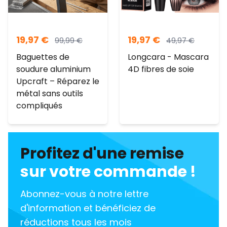
19,97
€
19,97
€
99,99
€
49,97
€
Baguettes de
Longcara - Mascara
soudure aluminium
4D fibres de soie
Upcraft – Réparez le
métal sans outils
compliqués
Profitez d'une remise
sur votre commande !
Abonnez-vous à notre lettre
d'information et bénéficiez de
réductions tous les mois