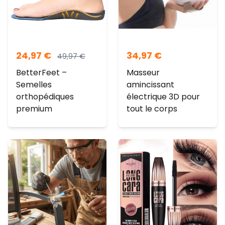
24,97
€
34,97
€
49,97
€
BetterFeet –
Masseur
Semelles
amincissant
orthopédiques
électrique 3D pour
premium
tout le corps