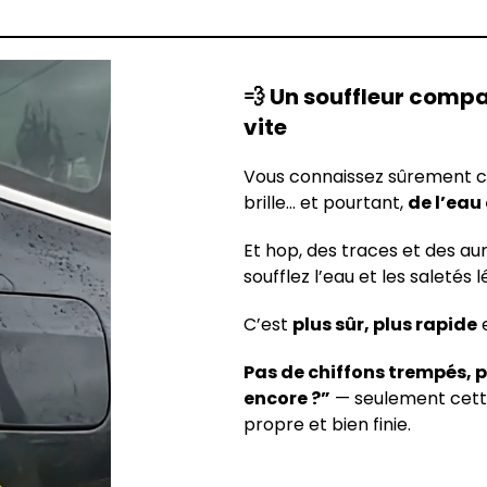
💨 Un souffleur compa
vite
Vous connaissez sûrement ce 
brille… et pourtant,
de l’eau
Et hop, des traces et des au
soufflez l’eau et les saletés
C’est
plus sûr, plus rapide
e
Pas de chiffons trempés, 
encore ?”
— seulement cette
propre et bien finie.