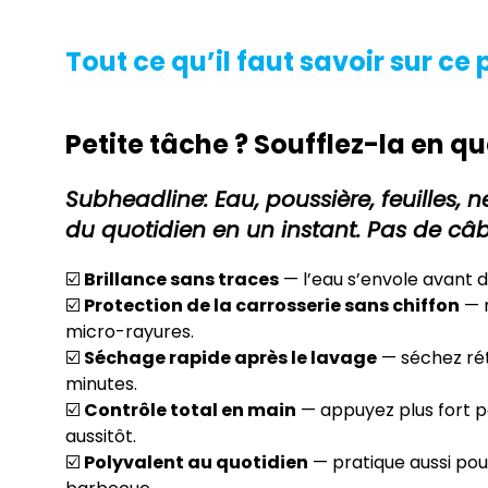
Tout ce qu’il faut savoir sur ce 
Petite tâche ? Soufflez-la en 
Subheadline: Eau, poussière, feuilles, n
du quotidien en un instant. Pas de câble,
☑️
Brillance sans traces
— l’eau s’envole avant d
☑️
Protection de la carrosserie sans chiffon
— m
micro-rayures.
☑️
Séchage rapide après le lavage
— séchez rétr
minutes.
☑️
Contrôle total en main
— appuyez plus fort po
aussitôt.
☑️
Polyvalent au quotidien
— pratique aussi pour 