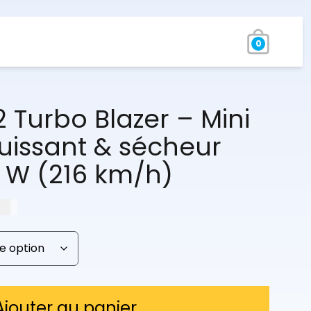
0
 Turbo Blazer – Mini
puissant & sécheur
 W (216 km/h)
€
Plage
de
prix :
84,97 €
à
144,97 €
Ajouter au panier