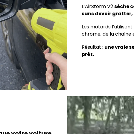
L’AirStorm V2
sèche ce
sans devoir gratter, 
Les motards l’utilisen
chrome, de la chaîne e
Résultat :
une vraie s
prêt.
que votre voiture