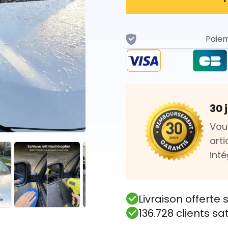
Paiem
30 
Vou
art
int
Livraison offert
136.728 clients sa