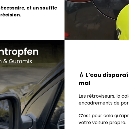
écessaire, et un souffle
récision.
💧 L’eau disparaî
mal
Les rétroviseurs, la ca
encadrements de porte
C’est pour cela qu’apr
votre voiture propre.