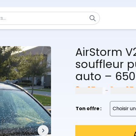
AirStorm V2
souffleur 
auto – 650
84,97
€
144,97
–
Ton offre :