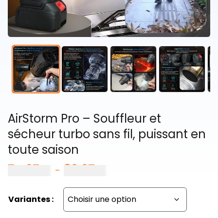
AirStorm Pro – Souffleur et
sécheur turbo sans fil, puissant en
toute saison
74,97
€
89,97
€
Plage
–
de
prix :
Variantes :
74,97 €
à