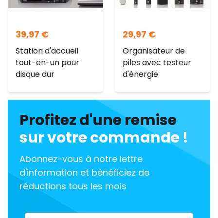
39,97
€
29,97
€
Station d'accueil
Organisateur de
tout-en-un pour
piles avec testeur
disque dur
d'énergie
Profitez d'une remise
sur votre commande !
Abonnez-vous à notre lettre
d'information et bénéficiez de
réductions tous les mois
Email