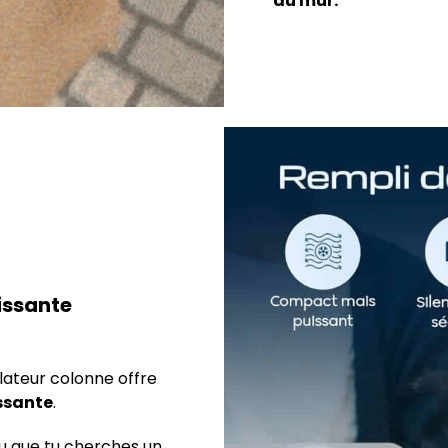
au mur.
issante
ilateur colonne offre
ssante
.
 ou que tu cherches un