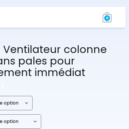
0
 Ventilateur colonne
ans pales pour
sement immédiat
€
Plage
de
prix :
74,97 €
à
84,97 €