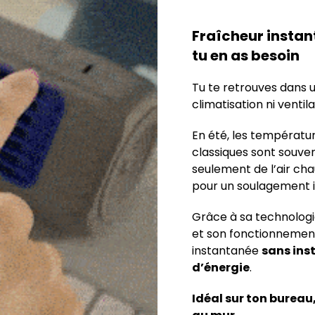
Fraîcheur instan
tu en as besoin
Tu te retrouves dans 
climatisation ni ventil
En été, les températur
classiques sont souve
seulement de l’air cha
pour un soulagement 
Grâce à sa technologie
et son fonctionnement 
instantanée
sans ins
d’énergie
.
Idéal sur ton burea