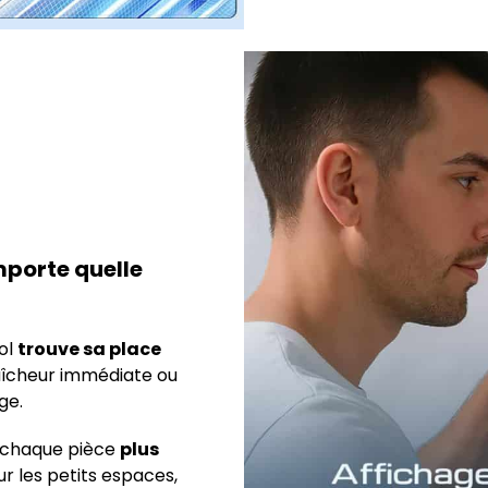
mporte quelle
ool
trouve sa place
raîcheur immédiate ou
ge.
 chaque pièce
plus
our les petits espaces,