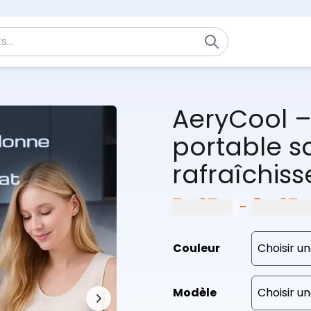
AeryCool –
portable s
rafraîchis
74,97
€
84,97
–
Couleur
Modèle