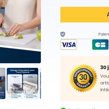
Paiem
30 
Vou
art
int