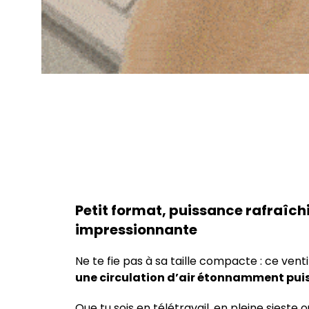
Petit format, puissance rafraîch
impressionnante
Ne te fie pas à sa taille compacte : ce vent
une circulation d’air étonnamment pui
Que tu sois en télétravail, en pleine sieste