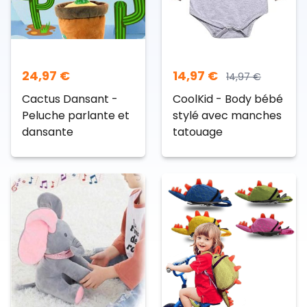
24,97
€
14,97
€
14,97
€
Cactus Dansant -
CoolKid - Body bébé
Peluche parlante et
stylé avec manches
dansante
tatouage