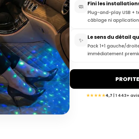
Fini les installati
🧼
Plug-and-play USB + 
câblage ni application
Le sens du détail q
✨
Pack 1+1 gauche/droite
immédiatement premi
PROFITE
★★★★★
4,7
| 1 443+ avis