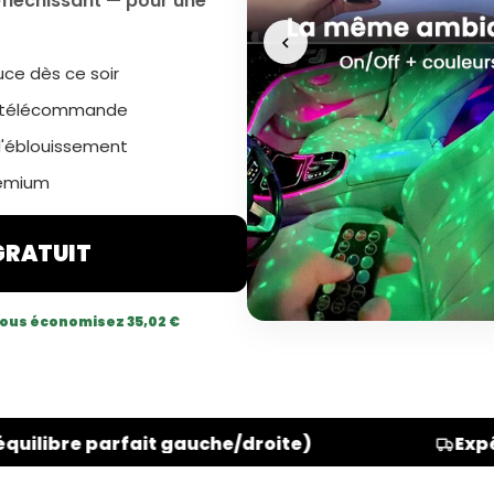
fléchissant — pour une
ce dès ce soir
 télécommande
d'éblouissement
remium
 GRATUIT
ous économisez 35,02 €
uche/droite)
Expédié sous 24h