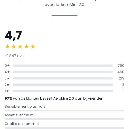
avec le AeroMini 2.0
4,7
★★★★★
+1 847 avis
5★
760
4★
460
3★
219
2★
3
1★
1
97%
van de klanten beveelt AeroMini 2.0 aan bij vrienden
Sensiblement plus frais
Assez silencieux
Qualité du sommeil