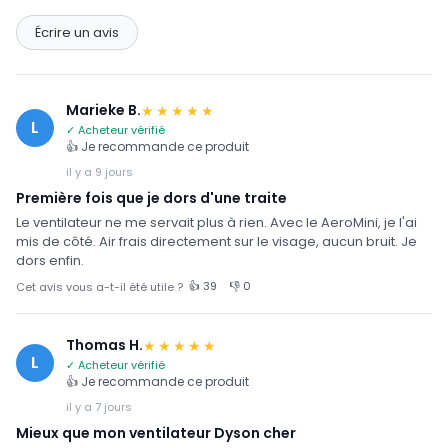
Écrire un avis
Marieke B.
★★★★★
L
✓ Acheteur vérifié
👍 Je recommande ce produit
il y a 9 jours
Première fois que je dors d'une traite
Le ventilateur ne me servait plus à rien. Avec le AeroMini, je l'ai
mis de côté. Air frais directement sur le visage, aucun bruit. Je
dors enfin.
👍 39
👎 0
Cet avis vous a-t-il été utile ?
Thomas H.
★★★★★
L
✓ Acheteur vérifié
👍 Je recommande ce produit
il y a 7 jours
Mieux que mon ventilateur Dyson cher