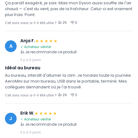
Ça paraît exagéré, je sais. Mais mon Dyson aussi souffle de l'air
chaud — c'est du vent, pas de la fraîcheur. Celui-ci est vraiment
plus frais. Point.
👍 25
👎 0
Cet avis vous a-t-il été utile ?
Anja F.
★★★★★
A
✓ Acheteur vérifié
👍 Je recommande ce produit
il y a 5 jours
Idéal au bureau
Au bureau, interdit d'allumer la clim. Je fondais toute la journée.
AeroMini sur mon bureau, USB dans le portable, terminé. Mes
collègues demandent où je l'ai trouvé.
👍 29
👎 0
Cet avis vous a-t-il été utile ?
Erik W.
★★★★★
J
✓ Acheteur vérifié
👍 Je recommande ce produit
il y a 3 jours