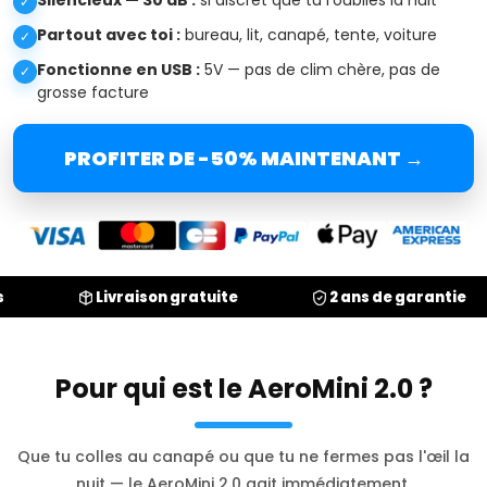
Silencieux — 30 dB :
si discret que tu l'oublies la nuit
✓
Partout avec toi :
bureau, lit, canapé, tente, voiture
✓
Fonctionne en USB :
5V — pas de clim chère, pas de
✓
grosse facture
PROFITER DE -50% MAINTENANT →
Livraison gratuite
2 ans de garantie
Pour qui est le AeroMini 2.0 ?
Que tu colles au canapé ou que tu ne fermes pas l'œil la
nuit — le AeroMini 2.0 agit immédiatement.