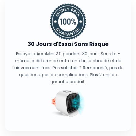
une vraie évaporation.
immédiatement. En plus : 2 ans de garantie produit
sur le moteur.
30 Jours d'Essai Sans Risque
Essaye le AeroMini 2.0 pendant 30 jours. Sens toi-
même la différence entre une brise chaude et de
l'air vraiment frais. Pas satisfait ? Remboursé, pas de
questions, pas de complications. Plus 2 ans de
garantie produit.