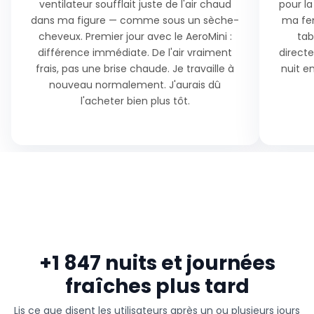
ventilateur soufflait juste de l'air chaud
pour la
dans ma figure — comme sous un sèche-
ma fem
cheveux. Premier jour avec le AeroMini :
tab
différence immédiate. De l'air vraiment
direct
frais, pas une brise chaude. Je travaille à
nuit e
nouveau normalement. J'aurais dû
l'acheter bien plus tôt.
+1 847 nuits et journées
fraîches plus tard
Lis ce que disent les utilisateurs après un ou plusieurs jours