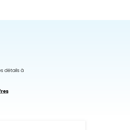
!
s détails à
fres