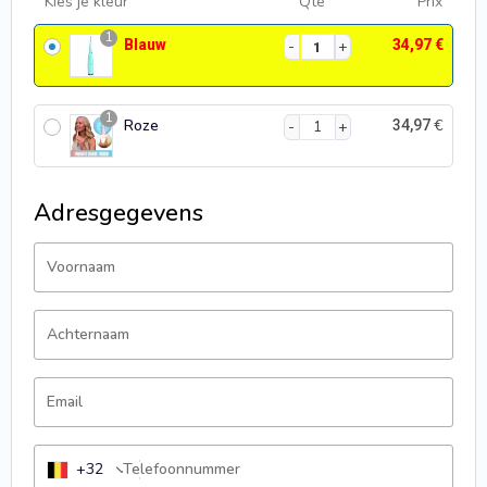
Kies je kleur
Qté
Prix
1
Blauw
34,97
€
1
Roze
€
34,97
Adresgegevens
Voornaam
Achternaam
Email
+32
Telefoonnummer