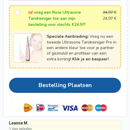
Ja!
voeg een Roze Ultrasone
34,97
€
Tandreiniger toe aan mijn
24,97
€
bestelling voor slechts €24.97!
Speciale Aanbieding:
Voeg nu een
tweede Ultrasone Tandreiniger Pro in
een andere kleur toe voor je partner
of gezinslid en profiteer van een
extra korting!
Klik ja en bespaar!
Bestelling Plaatsen
Leanne M.
Sj
1 dag geleden
1 d