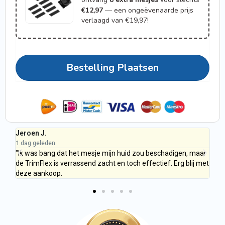
€12,97
— een ongeëvenaarde prijs
verlaagd van €19,97!
Bestelling Plaatsen
Jeroen J.
Kl
1 dag geleden
1 d
ken
"Ik was bang dat het mesje mijn huid zou beschadigen, maar
"H
ar
de TrimFlex is verrassend zacht en toch effectief. Erg blij met
ge
deze aankoop.
an