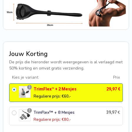
Jouw Korting
De prijs die hieronder wordt weergegeven is al verlaagd met
50% korting en omvat gratis verzending.
Kies je variant
Prix
1
TrimFlex™ + 2 Mesjes
29,97
€
Reguliere prijs: €60,-
1
TrimFlex™ + 8 Mesjes
€
39,97
Reguliere prijs: €80,-