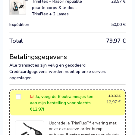
TrimFlex – Rasoir repliable
29,97
€
pour le corps & le dos -
TrimFlex + 2 Lames
Expédition
50,00
€
Total
79,97
€
Betalingsgegevens
Alle transacties zijn veilig en gecodeerd.
Creditcardgegevens worden nooit op onze servers
opgeslagen.
Ja!
Ja, voeg de 8 extra mesjes toe
19,97
€
12,97
€
aan mijn bestelling voor slechts
€12,97!
Upgrade je TrimFlex™ ervaring met
onze exclusieve order bump:
ontvang
8 extra mesjes
voor slechts