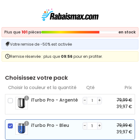
Plus que
101
pièces
en stock
Votre remise de -50% est activée
Remise réservée : plus que
09:56
pour en profiter.
Choisissez votre pack
Choisir la couleur et la quantité
Qté
Prix
1
iTurbo Pro - Argenté
€
79,99
€
39,97
1
iTurbo Pro - Bleu
€
79,99
€
39,97