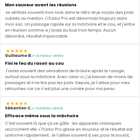
Mon sauveur avant les réunions
Je vérifiais souvent mon look dans le rétro et je voyais des poils
oubliés au menton. L'iTurbo Pro est désormais toujours dans
mon sac. Un passage rapide sur la mâchoire et le cou, et j'entre
en réunion comme si j'avais eu tout mon temps. Aucun
désordre, résultat impeccable.
Guillaume B.
✔ Acheteur vérifié
Fini le feu du rasoir au cou
J'avais souvent des sensations de brûlure après le rasage,
surtout sous la mâchoire. Avec celui-ci, j'ai besoin de moins de
passages et il ne tire pas les poils. Depuis, je l'utilise pour mes
retouches car ce n'est plus une corvée pour ma peau.
Sébastien C.
✔ Acheteur vérifié
Efficace même sous la mâchoire
C'est souvent là que ça se gâte : les appareils classiques
accrochent vite. L'iTurbo Pro glisse en douceur et le résultat est
uniforme rapidement. Je l'utilise souvent à sec pour le boulot,