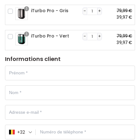
1
iTurbo Pro - Gris
€
79,99
€
39,97
1
iTurbo Pro - Vert
€
79,99
€
39,97
Informations client
+32