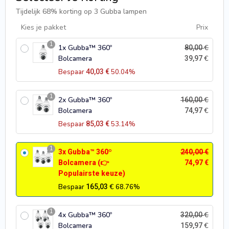
Tijdelijk 68% korting op 3 Gubba lampen
Kies je pakket
Prix
1
1x Gubba™ 360º
€
80,00
Bolcamera
€
39,97
Bespaar
40,03
€
50.04%
1
2x Gubba™ 360º
€
160,00
Bolcamera
€
74,97
Bespaar
85,03
€
53.14%
1
3x Gubba™ 360º
240,00
€
Bolcamera (👉
74,97
€
Populairste keuze)
€
Bespaar
165,03
68.76%
1
4x Gubba™ 360º
€
320,00
Bolcamera
€
159,97