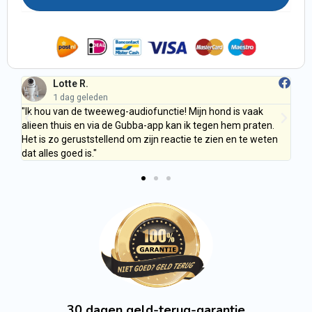
Lotte R.
1 dag geleden
"Ik hou van de tweeweg-audiofunctie! Mijn hond is vaak
"D
n
alleen thuis en via de Gubba-app kan ik tegen hem praten.
de 
e
Het is zo geruststellend om zijn reactie te zien en te weten
in
"
dat alles goed is."
on
30 dagen geld-terug-garantie