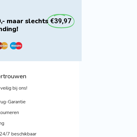
,- maar slechts
€39,97
nding!
ertrouwen
veilig bij ons!
ug-Garantie
ourneren
ng
 24/7 beschikbaar