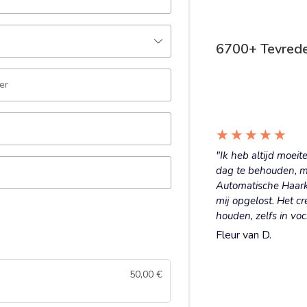
6700+ Tevrede
er
★
★
★
★
★
"Ik heb altijd moei
dag te behouden, m
Automatische Haarkr
mij opgelost. Het cr
houden, zelfs in voc
Fleur van D.
50,00
€