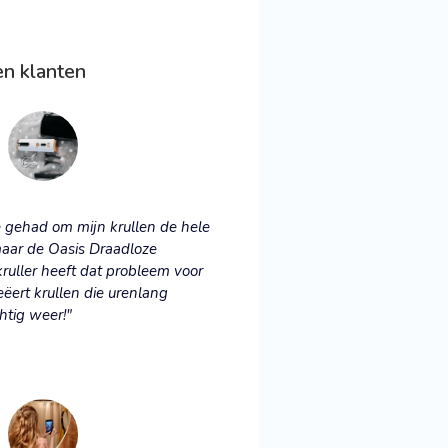
n klanten
te gehad om mijn krullen de hele
aar de Oasis Draadloze
uller heeft dat probleem voor
eëert krullen die urenlang
htig weer!"