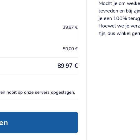
Mocht je om welke 
tevreden en blij zi
je een 100% terug
Hoewel we je verze
39,97
€
zijn, dus winkel ger
50,00
€
89,97
€
den nooit op onze servers opgeslagen.
sen