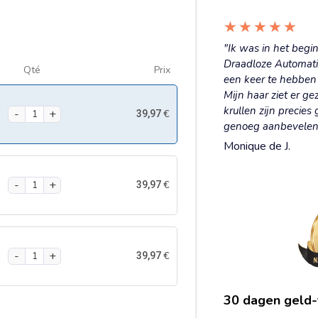
★
★
★
★
★
"Ik was in het begi
Draadloze Automati
Qté
Prix
een keer te hebben 
Mijn haar ziet er g
krullen zijn precies 
€
39,97
genoeg aanbevelen
Monique de J.
€
39,97
€
39,97
30 dagen geld-