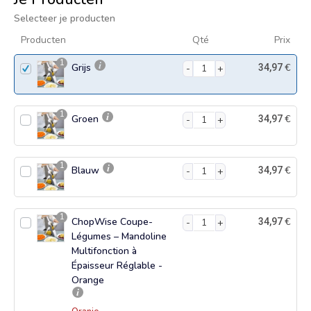
Selecteer je producten
Producten
Qté
Prix
1
Grijs
€
34,97
1
Groen
€
34,97
1
Blauw
€
34,97
1
ChopWise Coupe-
€
34,97
Légumes – Mandoline
Multifonction à
Épaisseur Réglable -
Orange