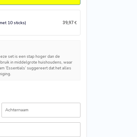
met 10 sticks)
€
39,97
Deze set is een stap hoger dan de
gebruik in middelgrote huishoudens, waar
‘Essentials’ suggereert dat het alles
niging.
Achternaam
Oscar R.