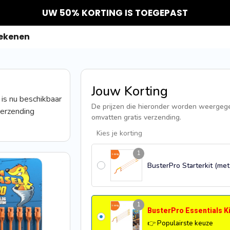
UW 50% KORTING IS TOEGEPAST
rekenen
Jouw Korting
is nu beschikbaar
De prijzen die hieronder worden weergege
verzending
omvatten gratis verzending.
Kies je korting
1
BusterPro Starterkit (met 
1
BusterPro Essentials Ki
👉 Populairste keuze