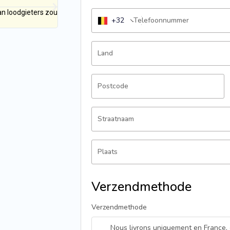
1 dag geleden
an loodgieters zou
"Ik hou van de eco-vriendelijke aanpak - geen chem
+32
Telefoonnummer
BusterPro is zowel effectief als milieuvriendelijk."
Land
Postcode
Straatnaam
Plaats
Verzendmethode
Verzendmethode
Nous livrons uniquement en France,